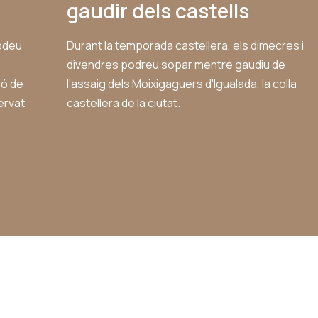
gaudir dels castells
odeu
Durant la temporada castellera, els dimecres i
divendres podreu sopar mentre gaudiu de
ió de
l'assaig dels Moixigaguers d'Igualada, la colla
ervat
castellera de la ciutat.