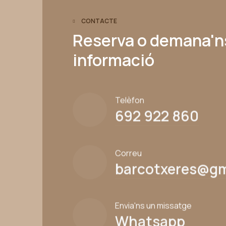
CONTACTE
Reserva o demana'n
informació
Telèfon
692 922 860
Correu
barcotxeres@gm
Envia'ns un missatge
Whatsapp