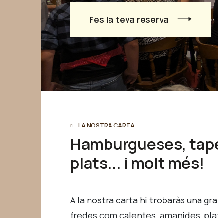
Fes la teva reserva
LA NOSTRA CARTA
Hamburgueses, tape
plats... i molt més!
A la nostra carta hi trobaràs una gr
fredes com calentes, amanides, pla