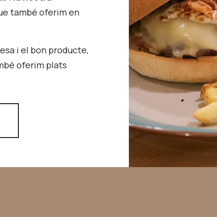
que també oferim en
lesa i el bon producte,
ambé oferim plats