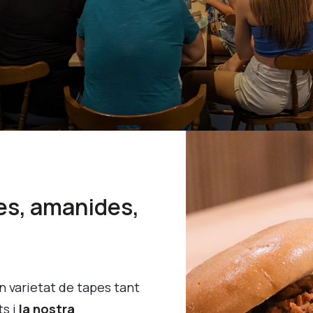
s, amanides,
an varietat de tapes tant
ts i
la nostra