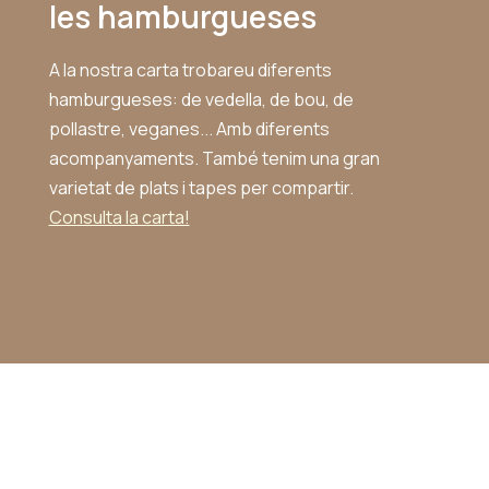
les hamburgueses
A la nostra carta trobareu diferents
hamburgueses: de vedella, de bou, de
pollastre, veganes... Amb diferents
acompanyaments. També tenim una gran
varietat de plats i tapes per compartir.
Consulta la carta!