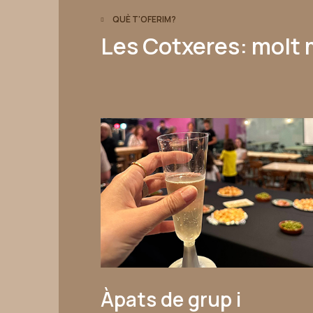
QUÈ T'OFERIM?
Les Cotxeres: molt 
Àpats de grup i