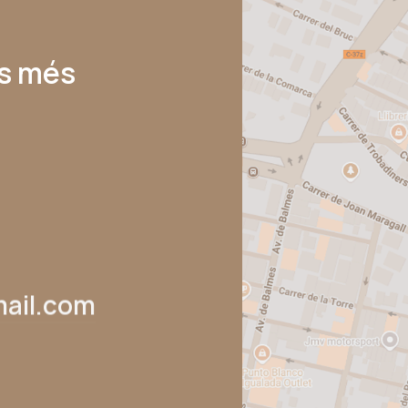
s més
ail.com