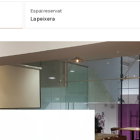
Espai reservat
La peixera