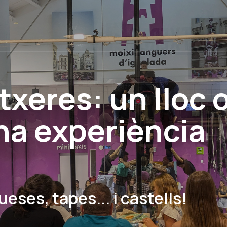
txeres: un lloc 
na experiència
ses, tapes... i castells!