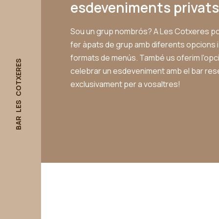
esdeveniments privats
Sou un grup nombrós? A Les Cotxeres p
fer àpats de grup amb diferents opcions i
formats de menús. També us oferim l'opc
BAR LES COTXERES
celebrar un esdeveniment amb el bar res
exclusivament per a vosaltres!